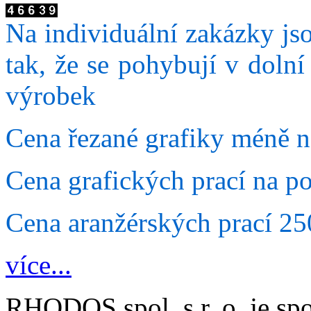
Na individuální zakázky js
tak, že se pohybují v dolní
výrobek
Cena řezané grafiky méně 
Cena grafických prací na p
Cena aranžérských prací 2
více...
RHODOS spol. s r. o. je spo